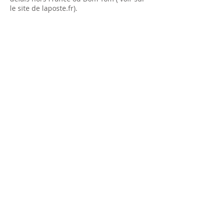
le site de laposte.fr).
FILET DE PECHE BENMECHETA
20 avenue Charles MOULET
13500 Martigues
tel
06.67.14.22.22
ou par email :
filetdepeche13500@gmail.com
RESTEZ INFORMÉ DES ACTUS ET
PROMOS
Envoyer